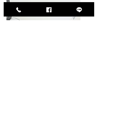
費用包含及工商服務
水費、空調電費
網路費、​管理費、清潔費
每月免費會議室使用時數
​工商服務租客專案優惠